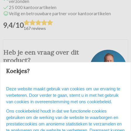
verzonden
25 000 kantoorartikelen
Veilig en betrouwbare partner voor kantoorartikelen
9,4/10
167 reviews
Heb je een vraag over dit
product?
Koekjes?
Vraag stellen
Deze website maakt gebruik van cookies om uw ervaring te
verbeteren. Door verder te gaan, stemt u in met het gebruik
Productomschrijving
van cookies in overeenstemming met ons cookiebeleid.
Ons cookiebeleid houdt in dat we functionele cookies
Voor het zelf vervaardigen van hoogwaardige EOS zelfinktende
gebruiken om de werking van de website te waarborgen en
stempels met behulp van Colop Flash stempelmachine FS-800
prestatiecookies om anonieme statistieken te verzamelen en
Bevat stempel, ImageCard, absorberend schuim en inktcartridge
te analyseren om de website te verbeteren. Daarnaast kunnen