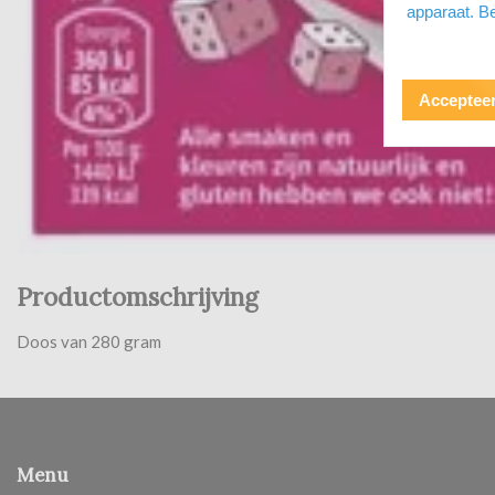
apparaat. Be
Accepteer
Productomschrijving
Doos van 280 gram
Menu