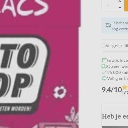
Je hebt 
nog verz
Vergelijk di
Gratis lev
Op een wer
25 000 kan
Veilig en 
9,4/10
167
Heb je e