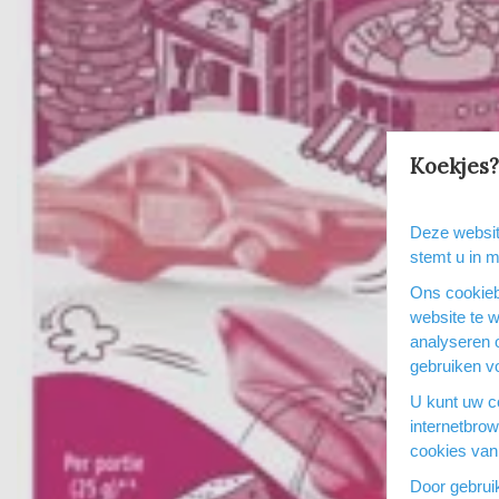
Koekjes?
Deze websit
stemt u in 
Ons cookieb
website te 
analyseren 
gebruiken vo
U kunt uw co
internetbro
cookies van 
Door gebrui