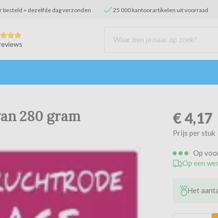
r besteld = dezelfde dag verzonden
25 000 kantoorartikelen uit voorraad
reviews
van 280 gram
€
4,17
Prijs per stuk
Op voo
Op een wer
Het aanta