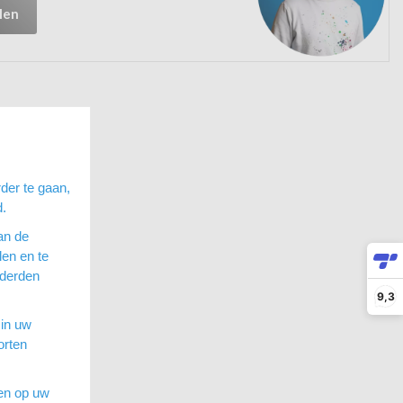
len
der te gaan,
d.
an de
en en te
 derden
9,3
 in uw
orten
sen op uw