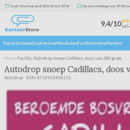
Gratis levering vanaf 80 EUR incl. BTW
Op een werkdag voor 19:00 uu
9,4/10
167 
Papier
Informatica
Kantoor
Meubelen
Facility
Hobby
Merken
Home
/
Facility
/
Autodrop snoep Cadillacs, doos van 280 gram
Autodrop snoep Cadillacs, doos 
Autodrop
EAN: 8710452400151