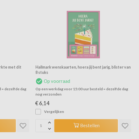
rkte met dit
Hallmark wenskaarten, hoera jij bent jarig, blister van
8 stuks
Op voorraad
 = dezelfde dag
Op een werkdag voor 15:00 uur besteld = dezelfde dag
nog verzonden
€ 6,14
Vergelijken
Bestellen