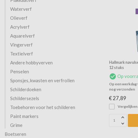
Plakkaatverf
Waterverf
Olieverf
Acrylverf
Aquarelverf
Vingerverf
Textielverf
Andere hobbyverven
Hallmark navuls
12 stuks
Penselen
Op voorr
Sponsjes, kwasten en verfrollen
Op een werkdag v
Schilderdoeken
nog verzonden
€ 27,89
Schildersezels
Vergelijken
Toebehoren voor het schilderen
Paint markers
Grime
Boetseren