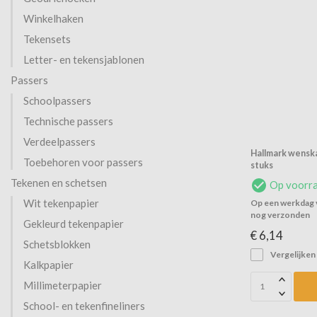
Winkelhaken
Tekensets
Letter- en tekensjablonen
Passers
Schoolpassers
Technische passers
Verdeelpassers
Hallmark wenska
Toebehoren voor passers
stuks
Tekenen en schetsen
Op voorr
Wit tekenpapier
Op een werkdag v
nog verzonden
Gekleurd tekenpapier
€ 6,14
Schetsblokken
Vergelijken
Kalkpapier
Millimeterpapier
School- en tekenfineliners