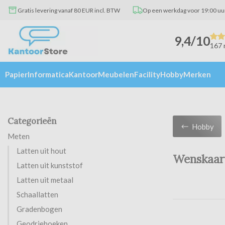
Gratis levering vanaf 80 EUR incl. BTW
Op een werkdag voor 19:00 uu
9,4/10
167 
Papier
Informatica
Kantoor
Meubelen
Facility
Hobby
Merken
Categorieën
Hobby
Meten
Latten uit hout
Wenskaar
Latten uit kunststof
Latten uit metaal
Schaallatten
Gradenbogen
Geodriehoeken