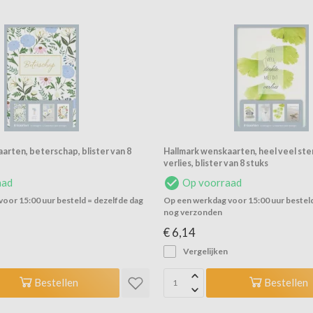
arten, beterschap, blister van 8
Hallmark wenskaarten, heel veel ste
verlies, blister van 8 stuks
aad
Op voorraad
oor 15:00 uur besteld = dezelfde dag
Op een werkdag voor 15:00 uur besteld
nog verzonden
€ 6,14
Vergelijken
Bestellen
Bestellen