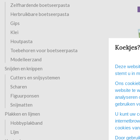
Zelfhardende boetseerpasta
Herbruikbare boetseerpasta
Gips
Klei
Houtpasta
Koekjes?
Toebehoren voor boetseerpasta
Modelleerzand
Hallmark navuls
Deze websit
beterschap/ster
Snijden en knippen
stemt u in 
Op voorr
Cutters en snijsystemen
Op een werkdag v
Ons cookieb
Scharen
nog verzonden
website te 
Figuurponsen
€ 27,89
analyseren 
gebruiken vo
Snijmatten
Vergelijken
Plakken en lijmen
U kunt uw co
internetbro
Hobbyplakband
cookies van 
Lijm
Door gebrui