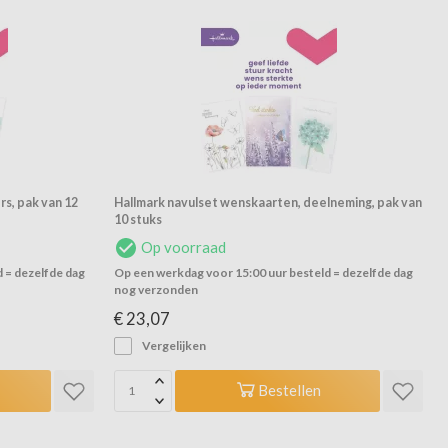
rs, pak van 12
Hallmark navulset wenskaarten, deelneming, pak van
10 stuks
Op voorraad
 = dezelfde dag
Op een werkdag voor 15:00 uur besteld = dezelfde dag
nog verzonden
€ 23,07
Vergelijken
Bestellen