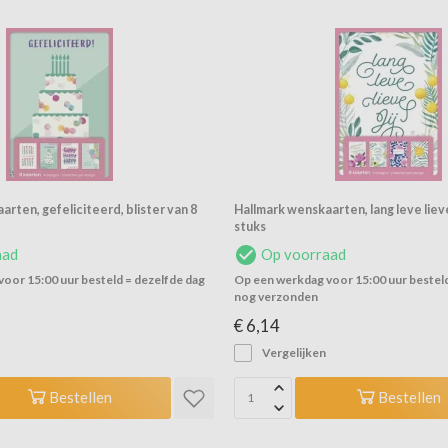
rten, gefeliciteerd, blister van 8
Hallmark wenskaarten, lang leve lieve j
stuks
aad
Op voorraad
oor 15:00 uur besteld = dezelfde dag
Op een werkdag voor 15:00 uur besteld
nog verzonden
€ 6,14
Vergelijken
Bestellen
Bestellen