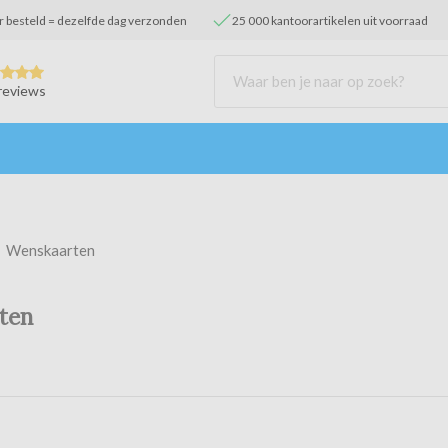
r besteld = dezelfde dag verzonden
25 000 kantoorartikelen uit voorraad
reviews
Wenskaarten
ten