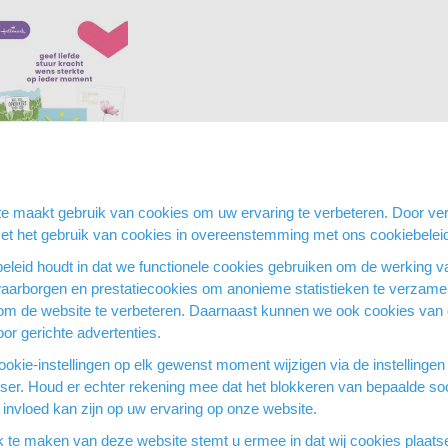
et wenskaarten,
e maakt gebruik van cookies om uw ervaring te verbeteren. Door ver
kte, pak van 12 stuks
met het gebruik van cookies in overeenstemming met ons cookiebelei
aad
oor 15:00 uur besteld = dezelfde dag
eleid houdt in dat we functionele cookies gebruiken om de werking v
waarborgen en prestatiecookies om anonieme statistieken te verzamel
om de website te verbeteren. Daarnaast kunnen we ook cookies van
or gerichte advertenties.
okie-instellingen op elk gewenst moment wijzigen via de instellingen
Bestellen
wser. Houd er echter rekening mee dat het blokkeren van bepaalde so
invloed kan zijn op uw ervaring op onze website.
k te maken van deze website stemt u ermee in dat wij cookies plaat