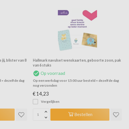
ij, blister van 8
Hallmark navulset wenskaarten, geboorte zoon, pak
van 6 stuks
Op voorraad
 = dezelfde dag
Op een werkdag voor 15:00 uur besteld = dezelfde dag
nog verzonden
€ 14,23
Vergelijken
Bestellen