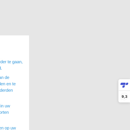
der te gaan,
d.
an de
en en te
 derden
9,3
 in uw
orten
sen op uw