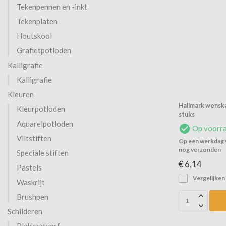
Tekenpennen en -inkt
Tekenplaten
Houtskool
Grafietpotloden
Kalligrafie
Kalligrafie
Kleuren
Hallmark wenskaa
Kleurpotloden
stuks
Aquarelpotloden
Op voorr
Viltstiften
Op een werkdag v
nog verzonden
Speciale stiften
€ 6,14
Pastels
Vergelijken
Waskrijt
Brushpen
Schilderen