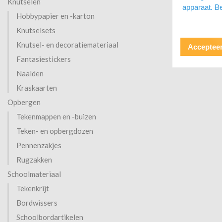
Knutselen
apparaat. Be
Hobbypapier en -karton
Knutselsets
Knutsel- en decoratiemateriaal
Accepteer
Fantasiestickers
Naalden
Kraskaarten
Opbergen
Tekenmappen en -buizen
Teken- en opbergdozen
Pennenzakjes
Rugzakken
Schoolmateriaal
Tekenkrijt
Bordwissers
Schoolbordartikelen