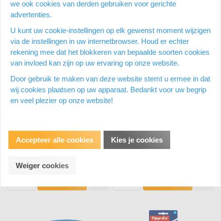
we ook cookies van derden gebruiken voor gerichte
advertenties.
U kunt uw cookie-instellingen op elk gewenst moment wijzigen
via de instellingen in uw internetbrowser. Houd er echter
rekening mee dat het blokkeren van bepaalde soorten cookies
van invloed kan zijn op uw ervaring op onze website.
Tipp-ex correctieroller
Tipp-ex correctieroller
Door gebruik te maken van deze website stemt u ermee in dat
ECOlutions Easy Refill navulling
ECOlutions Easy Refill
correctieroller
wij cookies plaatsen op uw apparaat. Bedankt voor uw begrip
en veel plezier op onze website!
Op voorraad
Op voorraad
Op een werkdag voor 15:00 uur
Op een werkdag voor 15:00 uur
besteld = dezelfde dag nog
besteld = dezelfde dag nog
verzonden
verzonden
Accepteer alle cookies
Kies je cookies
€ 3,04
€ 4,41
Vergelijken
Vergelijken
Weiger cookies