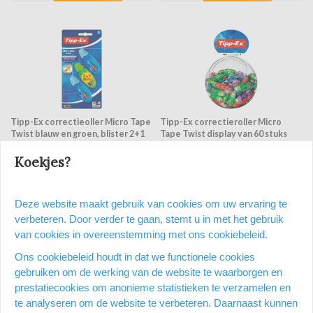
Tipp-Ex correctieoller Micro Tape
Tipp-Ex correctieroller Micro
Twist blauw en groen, blister 2+1
Tape Twist display van 60 stuks
gratis
Koekjes?
Op voorraad
Op voorraad
Op een werkdag voor 15:00 uur
Op een werkdag voor 15:00 uur
besteld = dezelfde dag nog
besteld = dezelfde dag nog
Deze website maakt gebruik van cookies om uw ervaring te
verzonden
verzonden
verbeteren. Door verder te gaan, stemt u in met het gebruik
€ 8,29
€ 185,66
van cookies in overeenstemming met ons cookiebeleid.
Vergelijken
Vergelijken
Ons cookiebeleid houdt in dat we functionele cookies
gebruiken om de werking van de website te waarborgen en
prestatiecookies om anonieme statistieken te verzamelen en
te analyseren om de website te verbeteren. Daarnaast kunnen