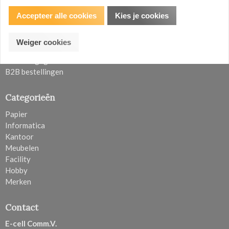
Algemene voorwaarden
Contact
Accepteer alle cookies
Kies je cookies
Verzenden en retouren
Privacy Policy
Weiger cookies
Klachten
Account gegevens
B2B bestellingen
Categorieën
Papier
Informatica
Kantoor
Meubelen
Facility
Hobby
Merken
Contact
E-cell Comm.V.