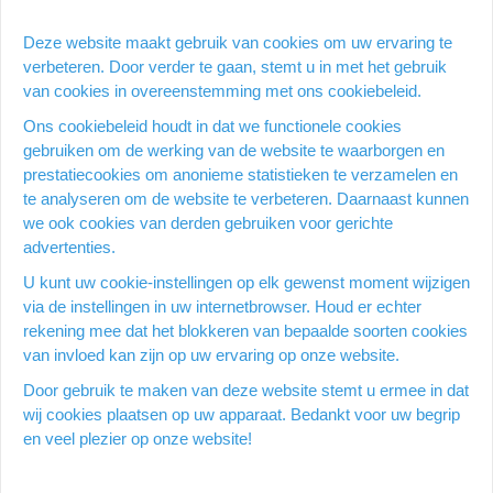
Heb je een vraag over dit
Deze website maakt gebruik van cookies om uw ervaring te
product?
verbeteren. Door verder te gaan, stemt u in met het gebruik
van cookies in overeenstemming met ons cookiebeleid.
Vraag stellen
Ons cookiebeleid houdt in dat we functionele cookies
gebruiken om de werking van de website te waarborgen en
prestatiecookies om anonieme statistieken te verzamelen en
te analyseren om de website te verbeteren. Daarnaast kunnen
Productomschrijving
we ook cookies van derden gebruiken voor gerichte
advertenties.
Printer, kopieerapparaat en scanner Afdrukresolutie: 6.000 x
1.200 dpi Afdruksnelheid zwart/wit: 16 ppm Afdruksnelheid
U kunt uw cookie-instellingen op elk gewenst moment wijzigen
kleur: 9 ppm Papierformaat: max. A4 Capaciteit invoerlade: 150
via de instellingen in uw internetbrowser. Houd er echter
vel Wi-Fi Automatisch recto-verso Inktcartridges: zwart
rekening mee dat het blokkeren van bepaalde soorten cookies
(LC521BK),cyaan (LC521C), magenta (LC521M) en geel
van invloed kan zijn op uw ervaring op onze website.
(LC521Y)
Door gebruik te maken van deze website stemt u ermee in dat
wij cookies plaatsen op uw apparaat. Bedankt voor uw begrip
en veel plezier op onze website!
Menu
Kantoorstore