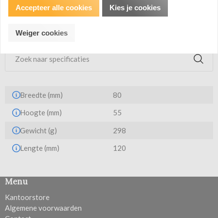
Accepteer alle cookies
Kies je cookies
van 250 ml
Productspecificatie
Weiger cookies
Breedte (mm)
80
Hoogte (mm)
55
Gewicht (g)
298
Lengte (mm)
120
Menu
Kantoorstore
Algemene voorwaarden