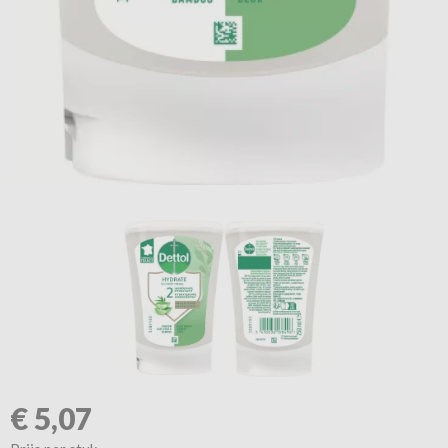
€
5,07