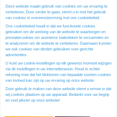
Op een werkdag voor 15:00 uur besteld = dezelfde dag
Deze website maakt gebruik van cookies om uw ervaring te
verzonden
verbeteren. Door verder te gaan, stemt u in met het gebruik
25 000 kantoorartikelen
van cookies in overeenstemming met ons cookiebeleid.
Veilig en betrouwbare partner voor kantoorartikelen
Ons cookiebeleid houdt in dat we functionele cookies
9,4/10
gebruiken om de werking van de website te waarborgen en
167 reviews
prestatiecookies om anonieme statistieken te verzamelen en
te analyseren om de website te verbeteren. Daarnaast kunnen
we ook cookies van derden gebruiken voor gerichte
Heb je een vraag over dit
advertenties.
product?
U kunt uw cookie-instellingen op elk gewenst moment wijzigen
via de instellingen in uw internetbrowser. Houd er echter
rekening mee dat het blokkeren van bepaalde soorten cookies
Vraag stellen
van invloed kan zijn op uw ervaring op onze website.
Door gebruik te maken van deze website stemt u ermee in dat
wij cookies plaatsen op uw apparaat. Bedankt voor uw begrip
Productomschrijving
en veel plezier op onze website!
Voor de No Touch Zeepdispenser Antibacterieel Frisse geur en
een gehydrateerde huid Geur: Aloë vera en bamboe Navulling