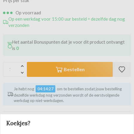
Prijs per stuk
Op voorraad
Op een werkdag voor 15:00 uur besteld = dezelfde dag nog
verzonden
Het aantal Bonuspunten dat je voor dit product ontvangt
is
0
Bestellen
Je hebt nog
04:14:26
om te bestellen zodat jouw bestelling
dezelfde werkdag nog verzonden wordt of de eerstvolgende
werkdag op niet-werkdagen.
Vergelijk dit artikel
Koekjes?
Gratis levering vanaf 80 EUR incl. BTW