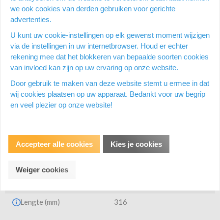
we ook cookies van derden gebruiken voor gerichte
advertenties.
U kunt uw cookie-instellingen op elk gewenst moment wijzigen
via de instellingen in uw internetbrowser. Houd er echter
Papierwaren
rekening mee dat het blokkeren van bepaalde soorten cookies
van invloed kan zijn op uw ervaring op onze website.
Formaat
32 x 23 mm
Door gebruik te maken van deze website stemt u ermee in dat
wij cookies plaatsen op uw apparaat. Bedankt voor uw begrip
Grammage
110 g
en veel plezier op onze website!
Afmetingen
Accepteer alle cookies
Kies je cookies
Breedte (mm)
198
Hoogte (mm)
11
Weiger cookies
Gewicht (g)
351
Lengte (mm)
316