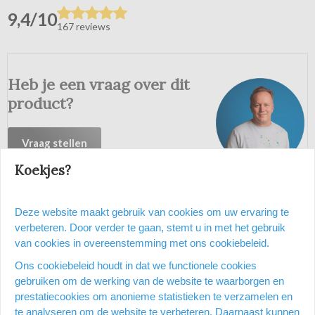
9,4/10
167 reviews
Heb je een vraag over dit
product?
Vraag stellen
Koekjes?
Productomschrijving
Deze website maakt gebruik van cookies om uw ervaring te
verbeteren. Door verder te gaan, stemt u in met het gebruik
Ft 32 x 19,5 cm. Papier van 110 g/m². 80 bladzijden. Verticaal. 38
van cookies in overeenstemming met ons cookiebeleid.
lijnen per blad. 2 kolommen met identificatieblad. FSC-
gecertificeerd. Geassorteerde kleuren (rood, geel, groen en
Ons cookiebeleid houdt in dat we functionele cookies
blauw)
gebruiken om de werking van de website te waarborgen en
prestatiecookies om anonieme statistieken te verzamelen en
Productspecificatie
te analyseren om de website te verbeteren. Daarnaast kunnen