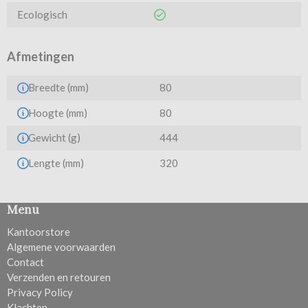
Ecologisch
Afmetingen
Breedte (mm)
80
Hoogte (mm)
80
Gewicht (g)
444
Lengte (mm)
320
Menu
Kantoorstore
Algemene voorwaarden
Contact
Verzenden en retouren
Privacy Policy
Klachten