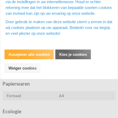
via de instellingen in uw internetbrowser. Houd er echter
rekening mee dat het blokkeren van bepaalde soorten cookies
van invloed kan zijn op uw ervaring op onze website.
Productomschrijving
Door gebruik te maken van deze website stemt u ermee in dat
wij cookies plaatsen op uw apparaat. Bedankt voor uw begrip
Voor ft A4. Uit karton overtrokken met PP-folie. Met
en veel plezier op onze website!
hefboommechanisme 180°, waardoor 20 % sneller gearchiveerd
kan worden en duimgat. FSC Mix gecertificeerd.
Productspecificatie
Accepteer alle cookies
Kies je cookies
Weiger cookies
Papierwaren
Formaat
A4
Ecologie