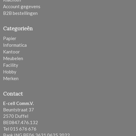
Account gegevens
B2B bestellingen
Categorieën
Papier
Informatica
Kantoor
Meubelen
Facility
Hobby
Merken
Contact
E-cell Comm.V.
Beuntstraat 37
2570 Duffel
BE0847.476.132
Tel 015 676 676
Bank ING BE06 3631 0625 2022