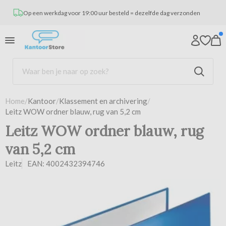
Op een werkdag voor 19:00 uur besteld = dezelfde dag verzonden
Home
/
Kantoor
/
Klassement en archivering
/
Leitz WOW ordner blauw, rug van 5,2 cm
Leitz WOW ordner blauw, rug
van 5,2 cm
Leitz
EAN: 4002432394746