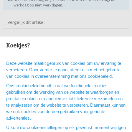
werkdag op niet-werkdagen.
Vergelijk dit artikel
Gratis levering vanaf 80 EUR incl. BTW
Op een werkdag voor 15:00 uur besteld = dezelfde dag
Koekjes?
verzonden
25 000 kantoorartikelen
Veilig en betrouwbare partner voor kantoorartikelen
Deze website maakt gebruik van cookies om uw ervaring te
verbeteren. Door verder te gaan, stemt u in met het gebruik
9,4/10
van cookies in overeenstemming met ons cookiebeleid.
167 reviews
Ons cookiebeleid houdt in dat we functionele cookies
gebruiken om de werking van de website te waarborgen en
prestatiecookies om anonieme statistieken te verzamelen en
Heb je een vraag over dit
te analyseren om de website te verbeteren. Daarnaast kunnen
product?
we ook cookies van derden gebruiken voor gerichte
advertenties.
Vraag stellen
U kunt uw cookie-instellingen op elk gewenst moment wijzigen