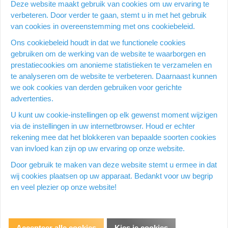
Deze website maakt gebruik van cookies om uw ervaring te
Gratis levering vanaf 80 EUR incl. BTW
Op een werkdag voor 15:00 uur besteld = dezelfde dag
verbeteren. Door verder te gaan, stemt u in met het gebruik
verzonden
van cookies in overeenstemming met ons cookiebeleid.
25 000 kantoorartikelen
Ons cookiebeleid houdt in dat we functionele cookies
Veilig en betrouwbare partner voor kantoorartikelen
gebruiken om de werking van de website te waarborgen en
9,4/10
prestatiecookies om anonieme statistieken te verzamelen en
167 reviews
te analyseren om de website te verbeteren. Daarnaast kunnen
we ook cookies van derden gebruiken voor gerichte
advertenties.
Heb je een vraag over dit
U kunt uw cookie-instellingen op elk gewenst moment wijzigen
product?
via de instellingen in uw internetbrowser. Houd er echter
rekening mee dat het blokkeren van bepaalde soorten cookies
van invloed kan zijn op uw ervaring op onze website.
Vraag stellen
Door gebruik te maken van deze website stemt u ermee in dat
wij cookies plaatsen op uw apparaat. Bedankt voor uw begrip
en veel plezier op onze website!
Productomschrijving
Flesje van 30 ml Op oliebasis Kleur inkt: zwart
Accepteer alle cookies
Kies je cookies