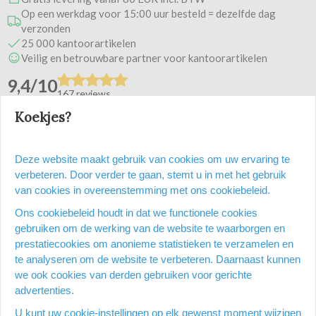
Op een werkdag voor 15:00 uur besteld = dezelfde dag
verzonden
25 000 kantoorartikelen
Veilig en betrouwbare partner voor kantoorartikelen
9,4/10
167 reviews
Koekjes?
Heb je een vraag over dit
Deze website maakt gebruik van cookies om uw ervaring te
product?
verbeteren. Door verder te gaan, stemt u in met het gebruik
van cookies in overeenstemming met ons cookiebeleid.
Vraag stellen
Ons cookiebeleid houdt in dat we functionele cookies
gebruiken om de werking van de website te waarborgen en
prestatiecookies om anonieme statistieken te verzamelen en
te analyseren om de website te verbeteren. Daarnaast kunnen
Productomschrijving
we ook cookies van derden gebruiken voor gerichte
advertenties.
Gegalvaniseerd staal.
U kunt uw cookie-instellingen op elk gewenst moment wijzigen