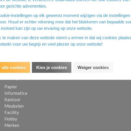
Vraag stel
or gerichte advertenties.
okie-instellingen op elk gewenst moment wijzigen via de instellingen
wser. Houd er echter rekening mee dat het blokkeren van bepaalde so
invloed kan zijn op uw ervaring op onze website.
k te maken van deze website stemt u ermee in dat wij cookies plaat
dankt voor uw begrip en veel plezier op onze website!
 alle cookies
Kies je cookies
Weiger cookies
Categorieën
Papier
Informatica
Kantoor
Meubelen
Facility
Hobby
Merken