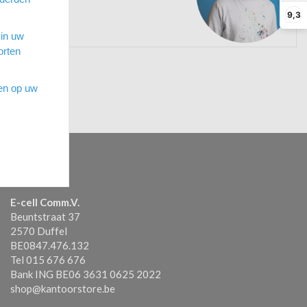
len
9,3
 in uw
orten
sen op uw
Contact
E-cell Comm.V.
Beuntstraat 37
2570 Duffel
BE0847.476.132
Tel 015 676 676
Bank ING BE06 3631 0625 2022
shop@kantoorstore.be