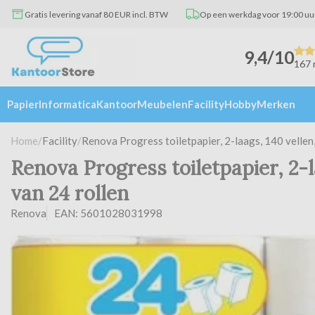
Gratis levering vanaf 80 EUR incl. BTW
Op een werkdag voor 19:00 uu
9,4/10
167 
Papier
Informatica
Kantoor
Meubelen
Facility
Hobby
Merken
Home
/
Facility
/
Renova Progress toiletpapier, 2-laags, 140 vellen,
Renova Progress toiletpapier, 2-l
van 24 rollen
Renova
EAN: 5601028031998