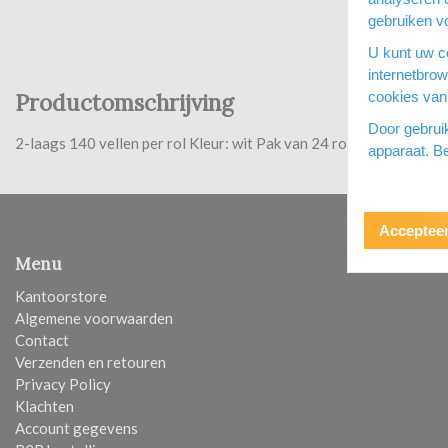
gebruiken vo
U kunt uw co
internetbro
Productomschrijving
cookies van 
Door gebrui
2-laags 140 vellen per rol Kleur: wit Pak van 24 rollen
apparaat. Be
Accepteer
Menu
Kantoorstore
Algemene voorwaarden
Contact
Verzenden en retouren
Privacy Policy
Klachten
Account gegevens