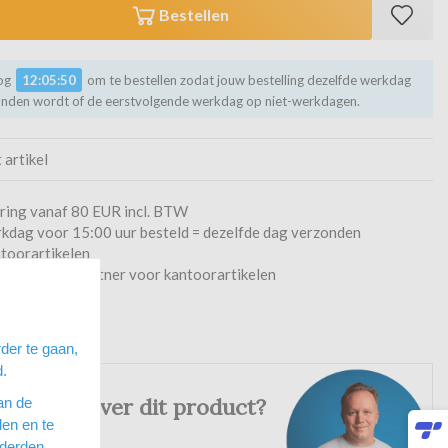
Bestellen
nog
12:05:50
om te bestellen zodat jouw bestelling dezelfde werkdag
onden wordt of de eerstvolgende werkdag op niet-werkdagen.
t artikel
ering vanaf 80 EUR incl. BTW
kdag voor 15:00 uur besteld = dezelfde dag verzonden
toorartikelen
betrouwbare partner voor kantoorartikelen
 reviews
der te gaan,
d.
en vraag over dit product?
an de
en en te
 derden