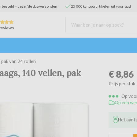
r besteld = dezelfde dag verzonden
25 000 kantoorartikelen uit voorraad
reviews
 pak van 24 rollen
aags, 140 vellen, pak
€
8,86
Prijs per stuk
Op voo
Op een wer
Het aanta