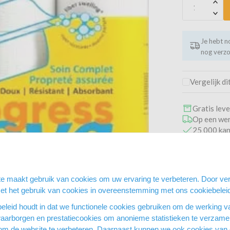
Je hebt 
nog verz
Vergelijk di
Gratis lev
Op een wer
25 000 kan
Veilig en 
9,4/10
167
e maakt gebruik van cookies om uw ervaring te verbeteren. Door ver
met het gebruik van cookies in overeenstemming met ons cookiebelei
Heb je e
eleid houdt in dat we functionele cookies gebruiken om de werking v
waarborgen en prestatiecookies om anonieme statistieken te verzamel
om de website te verbeteren. Daarnaast kunnen we ook cookies van