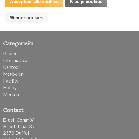
Verzenden en retouren
Accepteer alle cookies
Kies je cookies
Privacy Policy
Klachten
Weiger cookies
Account gegevens
B2B bestellingen
Categorieën
Papier
Informatica
Kantoor
Meubelen
Facility
Hobby
Merken
Contact
E-cell Comm.V.
Beuntstraat 37
2570 Duffel