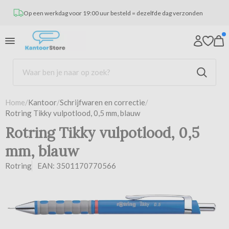
Op een werkdag voor 19:00 uur besteld = dezelfde dag verzonden
Home
/
Kantoor
/
Schrijfwaren en correctie
/
Rotring Tikky vulpotlood, 0,5 mm, blauw
Rotring Tikky vulpotlood, 0,5
mm, blauw
Rotring
EAN: 3501170770566