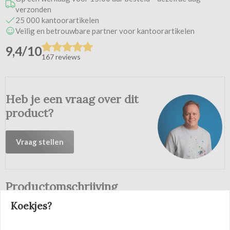
verzonden
25 000 kantoorartikelen
Veilig en betrouwbare partner voor kantoorartikelen
9,4/10
167 reviews
Heb je een vraag over dit
product?
Vraag stellen
Productomschrijving
Koekjes?
Ideaal om te schrijven, te tekenen en te schetsen. Ergonomisch
gevormde gripzone. Houder uit kunststof. Metalen clip en
drukknop. Geïntegreerde gum.