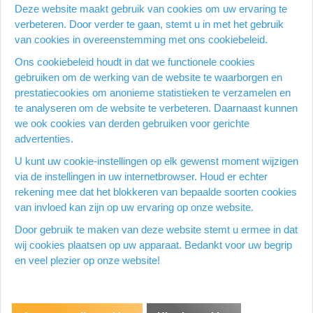
Deze website maakt gebruik van cookies om uw ervaring te
verbeteren. Door verder te gaan, stemt u in met het gebruik
Productspecificatie
van cookies in overeenstemming met ons cookiebeleid.
Ons cookiebeleid houdt in dat we functionele cookies
gebruiken om de werking van de website te waarborgen en
prestatiecookies om anonieme statistieken te verzamelen en
te analyseren om de website te verbeteren. Daarnaast kunnen
Breedte (mm)
13
we ook cookies van derden gebruiken voor gerichte
advertenties.
Hoogte (mm)
10
U kunt uw cookie-instellingen op elk gewenst moment wijzigen
Gewicht (g)
12
via de instellingen in uw internetbrowser. Houd er echter
rekening mee dat het blokkeren van bepaalde soorten cookies
Lengte (mm)
140
van invloed kan zijn op uw ervaring op onze website.
Door gebruik te maken van deze website stemt u ermee in dat
Menu
wij cookies plaatsen op uw apparaat. Bedankt voor uw begrip
en veel plezier op onze website!
Kantoorstore
Algemene voorwaarden
Contact