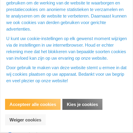
Productomschrijving
gebruiken om de werking van de website te waarborgen en
prestatiecookies om anonieme statistieken te verzamelen en
"Leaf"-bedrukking. Rolbreedte: 9,9 cm, roldiameter: 13,1 cm.
te analyseren om de website te verbeteren. Daarnaast kunnen
Kleur: wit. Systeem: T6. Recycled. Pak van 27 rollen Certificaat:
we ook cookies van derden gebruiken voor gerichte
FSC Mix - C008266, EU Ecolabel
advertenties.
U kunt uw cookie-instellingen op elk gewenst moment wijzigen
Productspecificatie
via de instellingen in uw internetbrowser. Houd er echter
rekening mee dat het blokkeren van bepaalde soorten cookies
van invloed kan zijn op uw ervaring op onze website.
Door gebruik te maken van deze website stemt u ermee in dat
wij cookies plaatsen op uw apparaat. Bedankt voor uw begrip
Ecologie
en veel plezier op onze website!
Ecologisch
Accepteer alle cookies
Kies je cookies
Afmetingen
Weiger cookies
Breedte (mm)
400