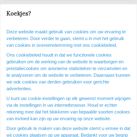
Gratis levering vanaf 80 EUR incl. BTW
Koekjes?
Op een werkdag voor 15:00 uur besteld = dezelfde dag
verzonden
25 000 kantoorartikelen
Deze website maakt gebruik van cookies om uw ervaring te
Veilig en betrouwbare partner voor kantoorartikelen
verbeteren. Door verder te gaan, stemt u in met het gebruik
van cookies in overeenstemming met ons cookiebeleid.
9,4/10
167 reviews
Ons cookiebeleid houdt in dat we functionele cookies
gebruiken om de werking van de website te waarborgen en
prestatiecookies om anonieme statistieken te verzamelen en
Heb je een vraag over dit
te analyseren om de website te verbeteren. Daarnaast kunnen
we ook cookies van derden gebruiken voor gerichte
product?
advertenties.
U kunt uw cookie-instellingen op elk gewenst moment wijzigen
Vraag stellen
via de instellingen in uw internetbrowser. Houd er echter
rekening mee dat het blokkeren van bepaalde soorten cookies
van invloed kan zijn op uw ervaring op onze website.
Productomschrijving
Door gebruik te maken van deze website stemt u ermee in dat
wij cookies plaatsen op uw apparaat. Bedankt voor uw begrip