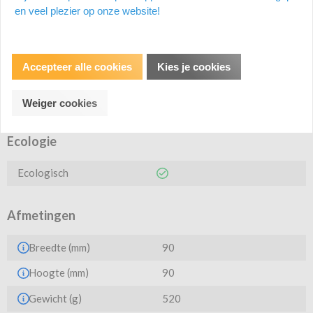
Milde vloeibare zeep Systeem: S2 Premium Navulling van 475 ml
en veel plezier op onze website!
Geparfumeerd
Productspecificatie
Accepteer alle cookies
Kies je cookies
Weiger cookies
Ecologie
Ecologisch
Afmetingen
Breedte (mm)
90
Hoogte (mm)
90
Gewicht (g)
520