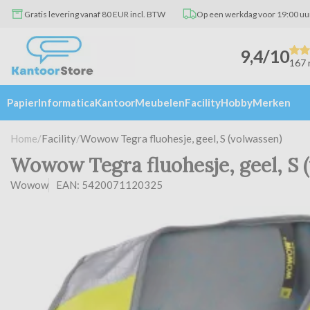
Gratis levering vanaf 80 EUR incl. BTW
Op een werkdag voor 19:00 uu
9,4/10
167 
Papier
Informatica
Kantoor
Meubelen
Facility
Hobby
Merken
Home
/
Facility
/
Wowow Tegra fluohesje, geel, S (volwassen)
Wowow Tegra fluohesje, geel, S 
Wowow
EAN: 5420071120325