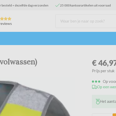
r besteld = dezelfde dag verzonden
25 000 kantoorartikelen uit voorraad
reviews
(volwassen)
€
46,9
Prijs per stuk
Op voo
Op een wer
Het aanta