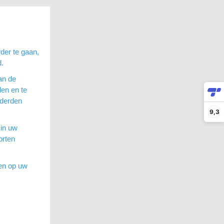
der te gaan,
d.
an de
en en te
 derden
9,3
 in uw
orten
sen op uw