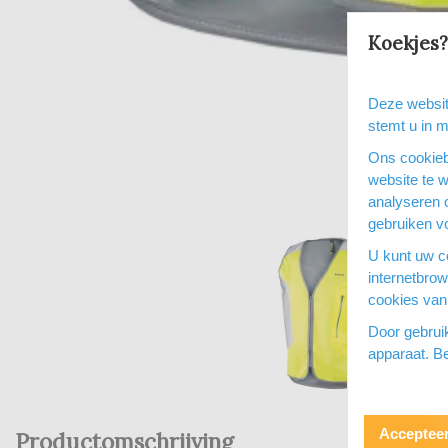
Koekjes?
Deze websit
stemt u in 
Ons cookieb
website te 
analyseren 
gebruiken vo
U kunt uw co
internetbro
cookies van 
Door gebrui
apparaat. Be
Accepteer
Productomschrijving