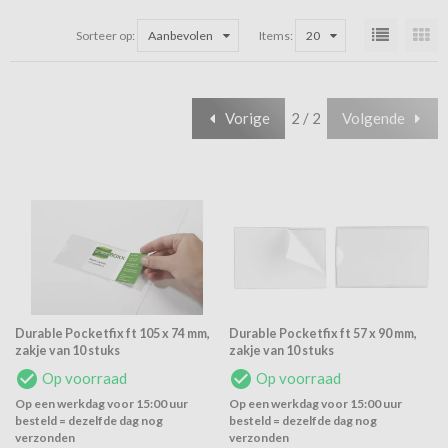
Sorteer op:
Aanbevolen
Items:
20
Vorige
2 / 2
Volgende
Durable Pocketfix ft 105 x 74 mm,
Durable Pocketfix ft 57 x 90 mm,
zakje van 10 stuks
zakje van 10 stuks
Op voorraad
Op voorraad
Op een werkdag voor 15:00 uur
Op een werkdag voor 15:00 uur
besteld = dezelfde dag nog
besteld = dezelfde dag nog
verzonden
verzonden