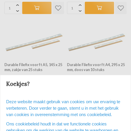
Durable Filefix voor ft A5, 145 x 25
Durable Filefix voor ft A4, 295 x 25
mm, zakje van 25 stuks
mm, doos van 10 stuks
Op voorraad
Op voorraad
Koekjes?
Op een werkdag voor 15:00 uur
Op een werkdag voor 15:00 uur
besteld = dezelfde dag nog
besteld = dezelfde dag nog
verzonden
verzonden
Deze website maakt gebruik van cookies om uw ervaring te
€ 3,59
€ 4,63
verbeteren. Door verder te gaan, stemt u in met het gebruik
Vergelijken
Vergelijken
van cookies in overeenstemming met ons cookiebeleid.
Ons cookiebeleid houdt in dat we functionele cookies
gebruiken om de werking van de website te waarborgen en