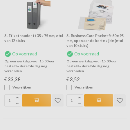
3L Etikethouder, ft 35 x 75 mm, etui
3L Business Card Pocket ft 60 x 95
van 12 stuks
mm, open aan de korte zijde (etui
van 10 stuks)
Op voorraad
Op voorraad
Op een werkdag voor 15:00 uur
Op een werkdag voor 15:00 uur
besteld = dezelfde dag nog
besteld = dezelfde dag nog
verzonden
verzonden
€ 33,38
€ 3,52
Vergelijken
Vergelijken