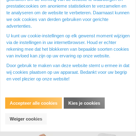
prestatiecookies om anonieme statistieken te verzamelen en
te analyseren om de website te verbeteren. Daarnaast kunnen
we ook cookies van derden gebruiken voor gerichte
advertenties.
U kunt uw cookie-instellingen op elk gewenst moment wijzigen
via de instellingen in uw internetbrowser. Houd er echter
rekening mee dat het blokkeren van bepaalde soorten cookies
3L Etikethouder, ft 55 x 102 mm,
3L Etikethouder, ft 55 x 150 mm,
van invloed kan zijn op uw ervaring op onze website.
etui van 6 stuks
etui van 6 stuks
Door gebruik te maken van deze website stemt u ermee in dat
Op voorraad
Op voorraad
wij cookies plaatsen op uw apparaat. Bedankt voor uw begrip
Op een werkdag voor 15:00 uur
Op een werkdag voor 15:00 uur
en veel plezier op onze website!
besteld = dezelfde dag nog
besteld = dezelfde dag nog
verzonden
verzonden
€ 35,23
€ 48,19
Vergelijken
Vergelijken
Accepteer alle cookies
Kies je cookies
Weiger cookies