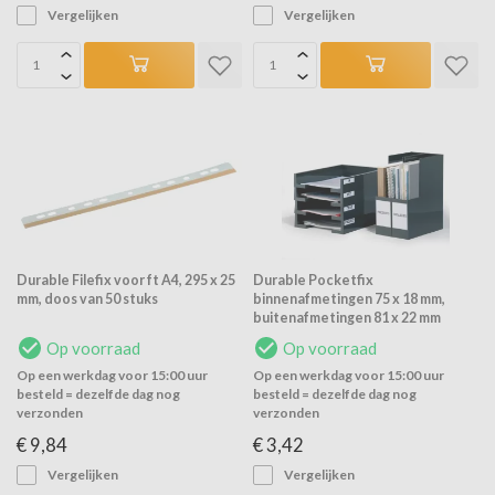
Vergelijken
Vergelijken
Durable Filefix voor ft A4, 295 x 25
Durable Pocketfix
mm, doos van 50 stuks
binnenafmetingen 75 x 18 mm,
buitenafmetingen 81 x 22 mm
Op voorraad
Op voorraad
Op een werkdag voor 15:00 uur
Op een werkdag voor 15:00 uur
besteld = dezelfde dag nog
besteld = dezelfde dag nog
verzonden
verzonden
€ 9,84
€ 3,42
Vergelijken
Vergelijken