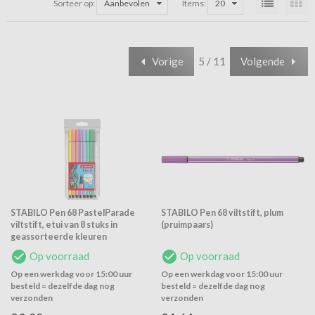
Sorteer op:
Aanbevolen
Items:
20
Vorige
5 / 11
Volgende
STABILO Pen 68 PastelParade
STABILO Pen 68 viltstift, plum
viltstift, etui van 8 stuks in
(pruimpaars)
geassorteerde kleuren
Op voorraad
Op voorraad
Op een werkdag voor 15:00 uur
Op een werkdag voor 15:00 uur
besteld = dezelfde dag nog
besteld = dezelfde dag nog
verzonden
verzonden