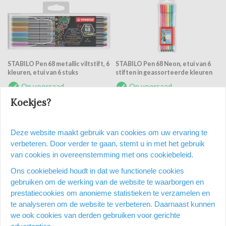
STABILO Pen 68 metallic viltstift, 6
STABILO Pen 68 Neon, etui van 6
kleuren, etui van 6 stuks
stiften in geassorteerde kleuren
Op voorraad
Op voorraad
Op een werkdag voor 15:00 uur
Op een werkdag voor 15:00 uur
Koekjes?
besteld = dezelfde dag nog
besteld = dezelfde dag nog
verzonden
verzonden
€ 11,51
€ 6,91
Deze website maakt gebruik van cookies om uw ervaring te
verbeteren. Door verder te gaan, stemt u in met het gebruik
Vergelijken
Vergelijken
van cookies in overeenstemming met ons cookiebeleid.
Ons cookiebeleid houdt in dat we functionele cookies
gebruiken om de werking van de website te waarborgen en
prestatiecookies om anonieme statistieken te verzamelen en
te analyseren om de website te verbeteren. Daarnaast kunnen
we ook cookies van derden gebruiken voor gerichte