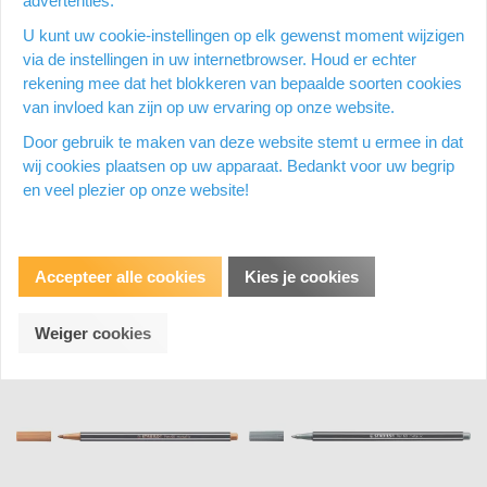
advertenties.
U kunt uw cookie-instellingen op elk gewenst moment wijzigen
via de instellingen in uw internetbrowser. Houd er echter
rekening mee dat het blokkeren van bepaalde soorten cookies
STABILO Pen 68 viltstift,
STABILO Pen 68 viltstift, lichtgrijs
donkergrijs
van invloed kan zijn op uw ervaring op onze website.
Op voorraad
Op voorraad
Door gebruik te maken van deze website stemt u ermee in dat
Op een werkdag voor 15:00 uur
Op een werkdag voor 15:00 uur
wij cookies plaatsen op uw apparaat. Bedankt voor uw begrip
besteld = dezelfde dag nog
besteld = dezelfde dag nog
en veel plezier op onze website!
verzonden
verzonden
€ 1,64
€ 1,64
Vergelijken
Vergelijken
Accepteer alle cookies
Kies je cookies
Weiger cookies